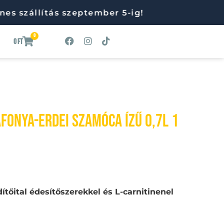
állítás szeptember 5-ig!
Facebook
Instagram
Tiktok
0
Kosár
0
Ft
ÁFONYA-ERDEI SZAMÓCA ízű 0,7l 1
ítőital édesítőszerekkel és L-carnitinenel