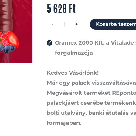
1
5 628
Ft
zsugor=12db
mennyiség
-
+
Kosárba tesze
Gramex 2000 Kft. a Vitalade 
forgalmazója
Kedves Vásárlónk!
Már egy palack visszaváltásával
Megvásárolt termékét REpontok
palackjáért cserébe termékenkén
bolti utalvány, banki átutalás 
formájában.