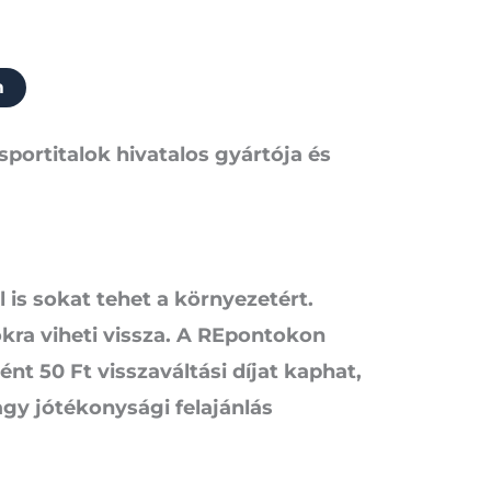
m
sportitalok hivatalos gyártója és
 is sokat tehet a környezetért.
ra viheti vissza. A REpontokon
t 50 Ft visszaváltási díjat kaphat,
vagy jótékonysági felajánlás