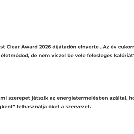
evők
Tápérték táblázat
Vélemények (1)
Just Clear Award 2026 díjátadón elnyerte „Az év cukorm
v életmódod, de nem viszel be vele felesleges kalóriá
i szerepet játszik az energiatermelésben azáltal, 
gként” felhasználja őket a szervezet.