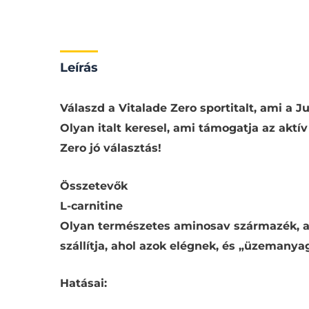
Leírás
Termék információk
Összet
Válaszd a Vitalade Zero sportitalt, ami a 
Olyan italt keresel, ami támogatja az aktí
Zero jó választás!
Összetevők
L-carnitine
Olyan természetes aminosav származék, am
szállítja, ahol azok elégnek, és „üzemanya
Hatásai: