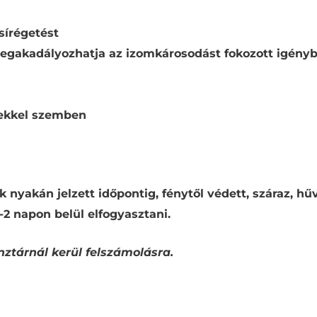
zsírégetést
megakadályozhatja az izomkárosodást fokozott igényb
gekkel szemben
nyakán jelzett időpontig, fénytől védett, száraz, hűv
-2 napon belül elfogyasztani.
énztárnál kerül felszámolásra.