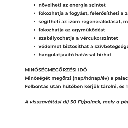
növelheti az energia szintet
fokozhatja a fogyást, felerősítheti a 
segítheti az izom regenerálódását, 
fokozhatja az agyműködést
szabályozhatja a vércukorszintet
védelmet biztosíthat a szívbetegsé
hangulatjavító hatással bírhat
MINŐSÉGMEGŐRZÉSI IDŐ
Minőségét megőrzi (nap/hónap/év) a palack 
Felbontás után hűtőben kérjük tárolni, és 1
A visszaváltási díj 50 Ft/palack, mely a p