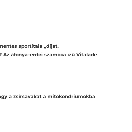
entes sportitala „díjat.
t? Az áfonya–erdei szamóca ízű Vitalade
hogy a zsírsavakat a mitokondriumokba