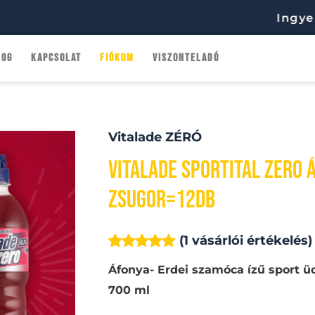
Ingyenes sz
log
Kapcsolat
Fiókom
Viszonteladó
Vitalade
Vitalade ZÉRÓ
sportital
Vitalade sportital ZERO 
ZERO
zsugor=12db
ÁFONYA-
ERDEI
(
1
vásárlói értékelés)
SZAMÓCA
Értékelés
1
Áfonya- Erdei szamóca ízű sport üd
5.00
az 5-
ízű
ből,
700 ml
0,7l
értékelés
alapján